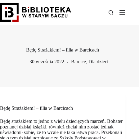
Przejdź
do
treści
Będę Strażakiem! – filia w Barcicach
30 września 2022
Barcice
,
Dla dzieci
Będę Strażakiem! – filia w Barcicach
Będę strażakiem to jedno z wielu dziecięcych marzeń. Bohater
poznanej dzisiaj książki, również chciał nim zostać jednak
uświadomił sobie, że to wcale nie taka łatwa praca. Przekonali
się o tym dzisiaj uczniowie ze Szkoły Podstawowej w